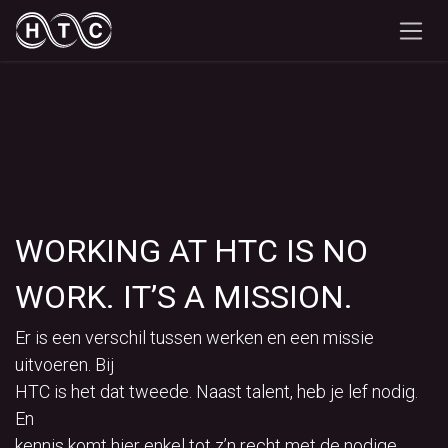
Skip to Content
WORKING AT HTC IS NO
WORK. IT’S A MISSION.
Er is een verschil tussen werken en een missie
uitvoeren. Bij
HTC is het dat tweede. Naast talent, heb je lef nodig.
En
kennis komt hier enkel tot z’n recht met de nodige