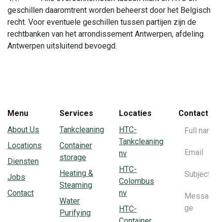
geschillen daaromtrent worden beheerst door het Belgisch
recht. Voor eventuele geschillen tussen partijen zijn de
rechtbanken van het arrondissement Antwerpen, afdeling
Antwerpen uitsluitend bevoegd.
Menu
Services
Locaties
Contact
About Us
Tankcleaning
HTC-
Tankcleaning
Locations
Container
nv
storage
Diensten
HTC-
Heating &
Jobs
Colombus
Steaming
Contact
nv
Water
HTC-
Purifying
Container